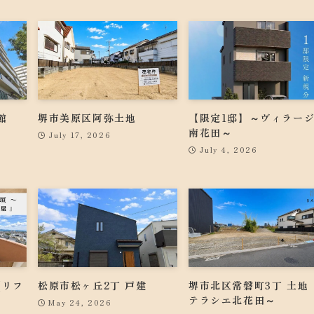
館
堺市美原区阿弥土地
【限定1邸】～ヴィラー
）
南花田～
July 17, 2026
July 4, 2026
(リフ
松原市松ヶ丘2丁 戸建
堺市北区常磐町3丁 土地 
テラシエ北花田～
May 24, 2026