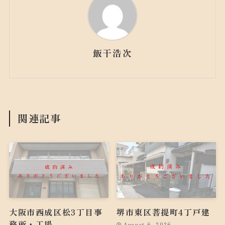
飯干浩次
関連記事
大阪市西成区松3丁目事
堺市東区菩提町4丁戸建
務所・工場
August 6, 2026