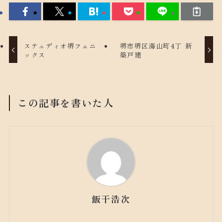
ステュディオ堺フェニ
堺市堺区海山町4丁 新
ックス
築戸建
この記事を書いた人
飯干浩次